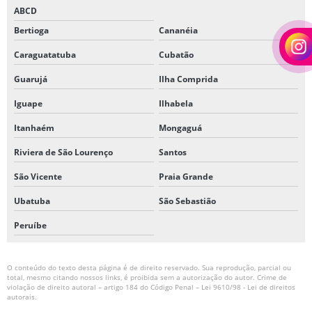
ABCD
Bertioga
Cananéia
Caraguatatuba
Cubatão
Guarujá
Ilha Comprida
Iguape
Ilhabela
Itanhaém
Mongaguá
Riviera de São Lourenço
Santos
São Vicente
Praia Grande
Ubatuba
São Sebastião
Peruíbe
O conteúdo do texto desta página é de direito reservado. Sua reprodução, parcial ou
total, mesmo citando nossos links, é proibida sem a autorização do autor. Crime de
violação de direito autoral – artigo 184 do Código Penal –
Lei 9610/98 - Lei de direitos
autorais
.