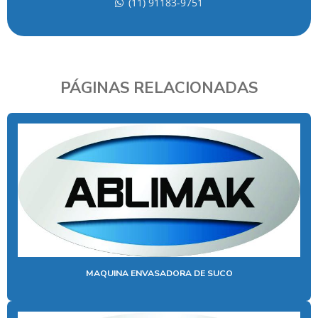
FABRICANTE DE MAQUINAS ENVASADORAS
(11) 91183-9751
FABRICANTES DE MAQUINAS DE ENVASE
FORNECEDORES DE MAQUINAS DE SORVETE
MAQUINA PARA COBRIR TORTAS
PÁGINAS RELACIONADAS
MAQUINA ENVASADORA DE AÇAÍ
MÁQUINA ENVASADORA DE ÁGUA
MAQUINA ENVASADORA FABRICANTE
MAQUINA ENVASADORA DE IOGURTE
MAQUINA ENVASADORA DE SUCO
MAQUINA DE ENVASAR
MAQUINA DE ENVASAR IOGURTE
MAQUINA ENVASADORA DE SUCO
MAQUINA DE ENVASE DE SORVETE