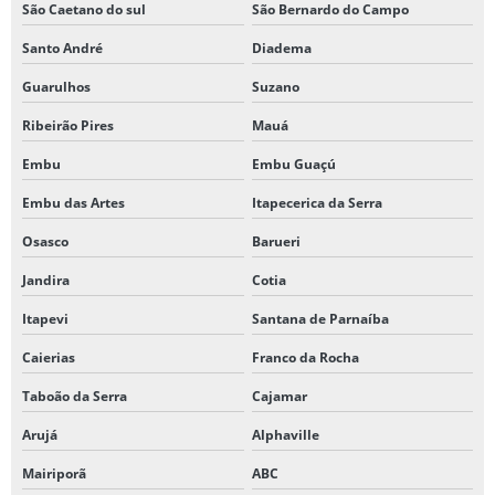
São Caetano do sul
São Bernardo do Campo
Santo André
Diadema
Guarulhos
Suzano
Ribeirão Pires
Mauá
Embu
Embu Guaçú
Embu das Artes
Itapecerica da Serra
Osasco
Barueri
Jandira
Cotia
Itapevi
Santana de Parnaíba
Caierias
Franco da Rocha
Taboão da Serra
Cajamar
Arujá
Alphaville
Mairiporã
ABC