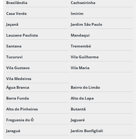
Brasilândia
Cachoeirinha
Casa Verde
Imirim
Jaçanã
Jardim São Paulo
Lauzane Paulista
Mandaqui
Santana
Tremembé
Tucuruvi
Vila Guilherme
Vila Gustavo
Vila Maria
Vila Medeiros
Água Branca
Bairro do Limão
Barra Funda
Alto da Lapa
Alto de Pinheiros
Butantã
Freguesia do Ó
Jaguaré
Jaraguá
Jardim Bonfiglioli